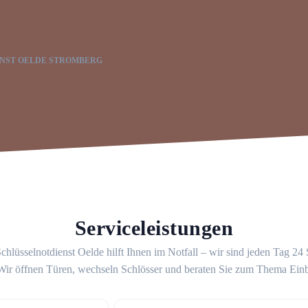
NST OELDE STROMBERG
Serviceleistungen
chlüsselnotdienst Oelde hilft Ihnen im Notfall – wir sind jeden Tag 24
 Wir öffnen Türen, wechseln Schlösser und beraten Sie zum Thema Ein